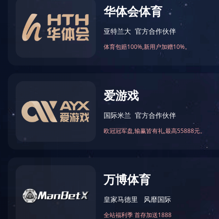
品牌策略
业务体系
产品中心
营销网络
基地建设
加工中心
联系我们