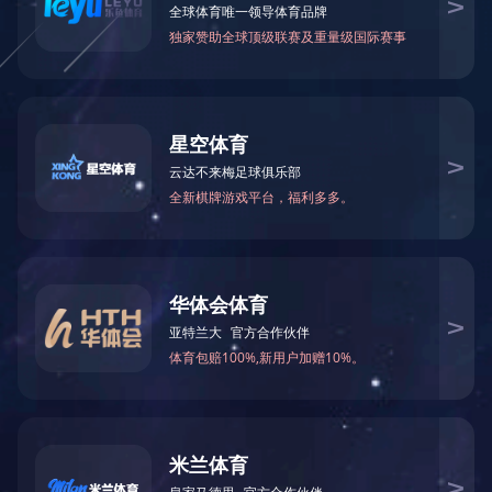
乐鱼（中国）第一党
党群园地
发布时间：2024-03-28 14:32:37
联系我们
为进一步强化党员
一党支部组织开展了
地址: 梅坞庄园店 杭州市西湖
党支部书记夏兵主持
区梅家坞2号
传真:
邮箱: zjtpco@zjtea.com