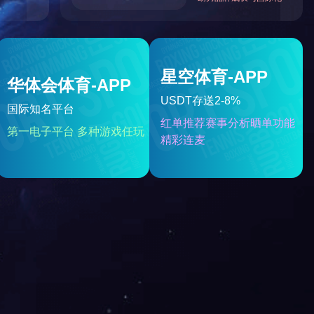
党纪常态化学习等内容。随后，与会同志围
大家立足岗位实际谈认识体会，表示要牢固树
时代国家安全知识，做维护国家安全的积极践
全、信息安全和收汇安全等方面，构建“大安
心、担责于身，坚持把安全作为头等大事，
、精神实质，充分认识国家安全工作的重要