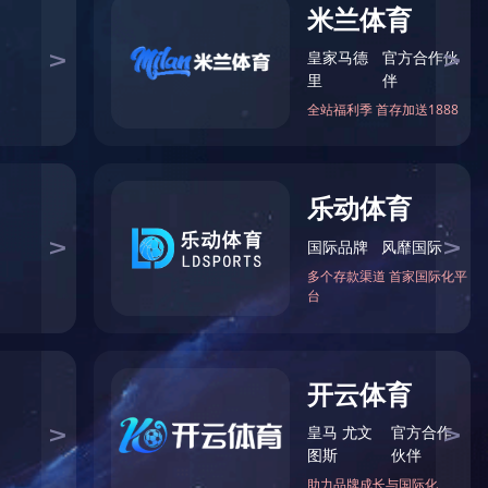
支部主题党日活动
返回列表
 构建‘大安全’新格局”主题党日活动。活动