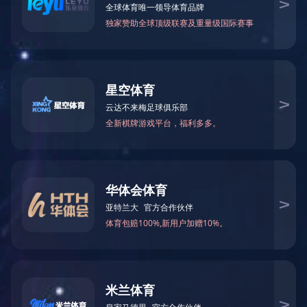
乐鱼（中国）团委与
党群园地
发布时间：2025-09-29 09:09:06
联系我们
9月25日，乐
神、勇担青春时代使
地址: 梅坞庄园店 杭州市西湖
记王沛法等出席活动
区梅家坞2号
五研究所团委20余
传真:
邮箱: zjtpco@zjtea.com