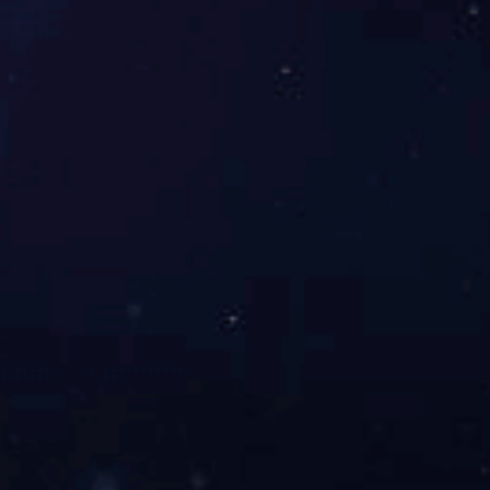
下一步，三家单
享、协同创新的青年
上一篇：
乐鱼（中国）狮
下一篇：
乐鱼（中国）召