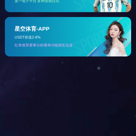
随后，青年们走
习之旅，为团青建设